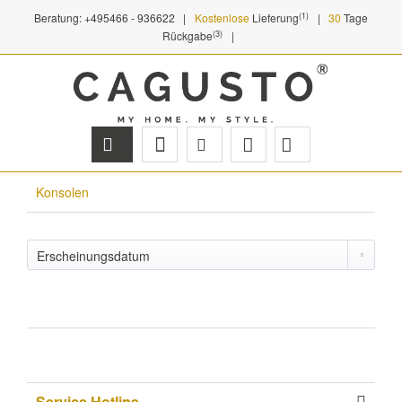
(1)
Beratung: +495466 - 936622
|
Kostenlose
Lieferung
|
30
Tage
(3)
Rückgabe
|
Menü
Konsolen
Service Hotline